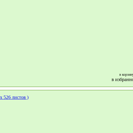
в корзин
в избранн