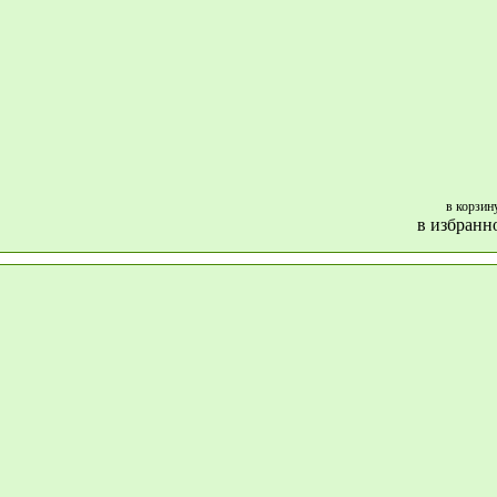
в корзин
в избранн