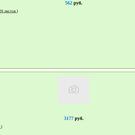
562
руб.
8512 Scott® ESSENTIAL™ Туалетная бумага - Jumbo / Белый (1 Рулон x 526 листов )
3177
руб.
7776 WypAll® Протирочные салфетки - Зеленый (1 упаковока x 75 листов )