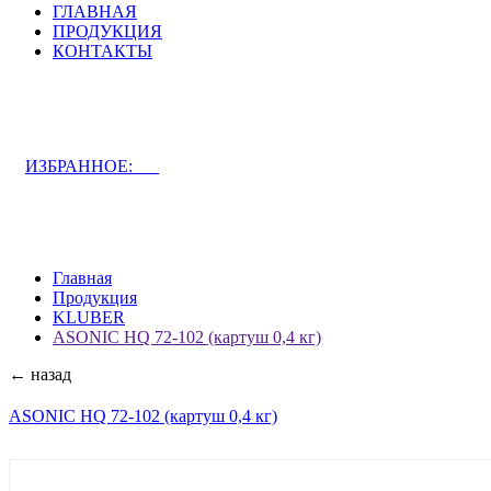
ГЛАВНАЯ
ПРОДУКЦИЯ
КОНТАКТЫ
ЗАДАТЬ ВОПРОС СПЕЦИАЛИСТУ
ИЗБРАННОЕ:
0
Главная
Продукция
KLUBER
ASONIC HQ 72-102 (картуш 0,4 кг)
← назад
ASONIC HQ 72-102 (картуш 0,4 кг)