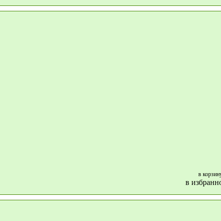
в корзин
в избранн