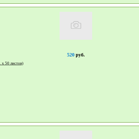
520
руб.
8388 WypAll X80 Протирочный материал - Сложенные в 1/4 / Белый (1 уп. x 50 листов)