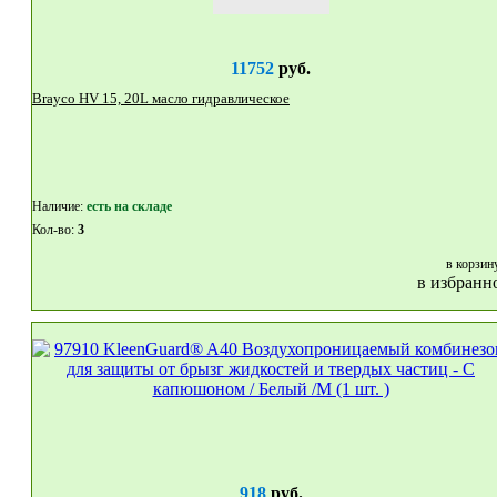
11752
руб.
Brayco HV 15, 20L масло гидравлическое
Наличие:
eсть на складе
Кол-во:
3
в корзин
в избранн
918
руб.