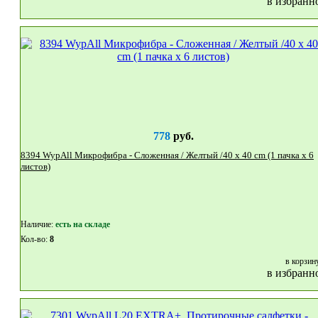
в избранн
778
руб.
8394 WypAll Микрофибра - Сложенная / Желтый /40 x 40 cm (1 пачка x 6
листов)
Наличие:
eсть на складе
Кол-во:
8
в корзин
в избранн