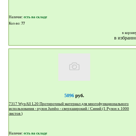
Наличие:
eсть на складе
Кол-во:
77
в корзин
в избранн
5096
руб.
7317 WypAll L20 Протирочный материал для многофункционального
использования - рулон Jumbo - сверхширокий / Синий (1 Рулон x 1000
листов )
Наличие:
eсть на складе