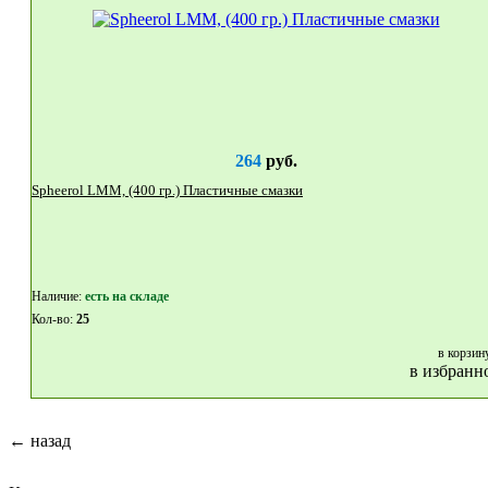
264
руб.
Spheerol LMM, (400 гр.) Пластичные смазки
Наличие:
eсть на складе
Кол-во:
25
в корзин
в избранн
← назад