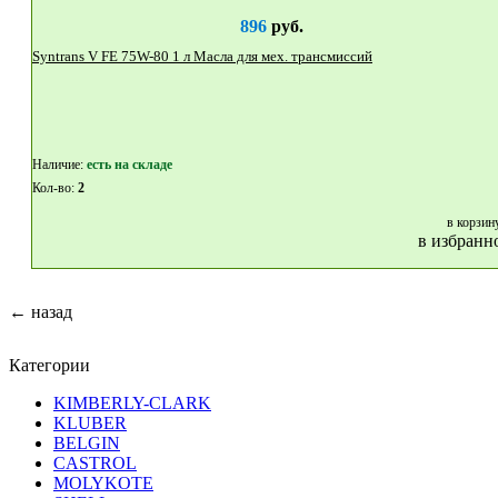
896
руб.
Syntrans V FE 75W-80 1 л Масла для мех. трансмиссий
Наличие:
eсть на складе
Кол-во:
2
в корзин
в избранн
← назад
Категории
KIMBERLY-CLARK
KLUBER
BELGIN
CASTROL
MOLYKOTE