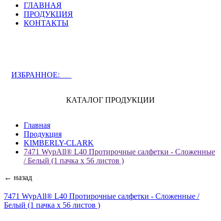
ГЛАВНАЯ
ПРОДУКЦИЯ
КОНТАКТЫ
ЗАДАТЬ ВОПРОС СПЕЦИАЛИСТУ
ИЗБРАННОЕ:
0
КАТАЛОГ ПРОДУКЦИИ
Главная
Продукция
KIMBERLY-CLARK
7471 WypAll® L40 Протирочные салфетки - Сложенные
/ Белый (1 пачка x 56 листов )
← назад
7471 WypAll® L40 Протирочные салфетки - Сложенные /
Белый (1 пачка x 56 листов )