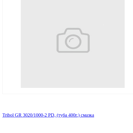
Tribol GR 3020/1000-2 PD, (туба 400г.) смазка