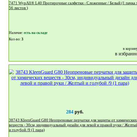
7471 WypAll® L40 Протирочные салфетки - Сложенные / Белый (1 пачка x
56 листов )
Наличие:
eсть на складе
Кол-во:
3
в корзин
в избранн
284
руб.
38743 KleenGuard G80 Неопреновые перчатки для защиты от химических
веществ - 30см, индивидуальный дизайн для левой и правой руки / Желты
и голубой /9 (1 пара)