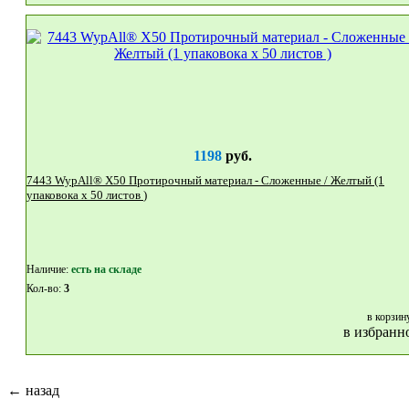
1198
руб.
7443 WypAll® X50 Протирочный материал - Сложенные / Желтый (1
упаковока x 50 листов )
Наличие:
eсть на складе
Кол-во:
3
в корзин
в избранн
← назад