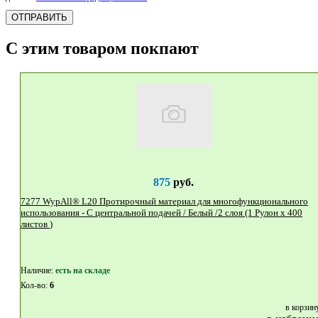
ОТПРАВИТЬ
С этим товаром покпают
875
руб.
7277 WypAll® L20 Протирочный материал для многофункционального
использования - С центральной подачей / Белый /2 слоя (1 Рулон x 400
листов )
Наличие:
eсть на складе
Кол-во:
6
в корзин