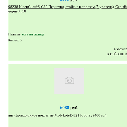
98238 KleenGuard® G60 Перчатки, стойкие к порезам (5 уровень), Серый/
черный, 10
Наличие:
eсть на складе
Кол-во:
5
в корзин
в избранн
6088
руб.
антифрикционное покрытие MolykoteD-321 R Spray (400 мл)