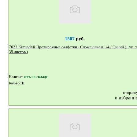
1507
руб.
7622 Kimtech® Протирочные салфетки - Сложенные в 1/4 / Синий (1 уп. x
35 листов )
Наличие:
eсть на складе
Кол-во:
11
в корзин
в избранн