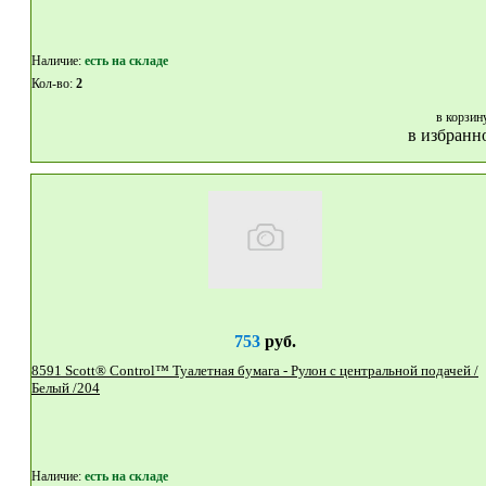
Наличие:
eсть на складе
Кол-во:
2
в корзин
в избранн
753
руб.
8591 Scott® Control™ Туалетная бумага - Рулон с центральной подачей /
Белый /204
Наличие:
eсть на складе