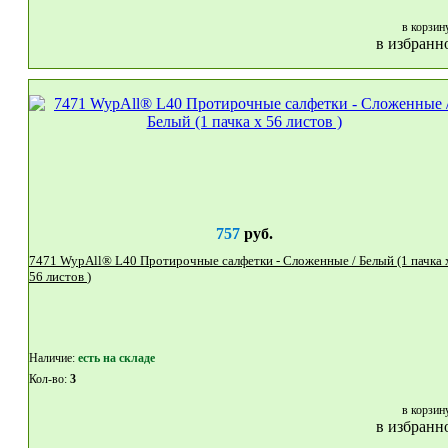
в корзин
в избранн
757
руб.
7471 WypAll® L40 Протирочные салфетки - Сложенные / Белый (1 пачка x
56 листов )
Наличие:
eсть на складе
Кол-во:
3
в корзин
в избранн