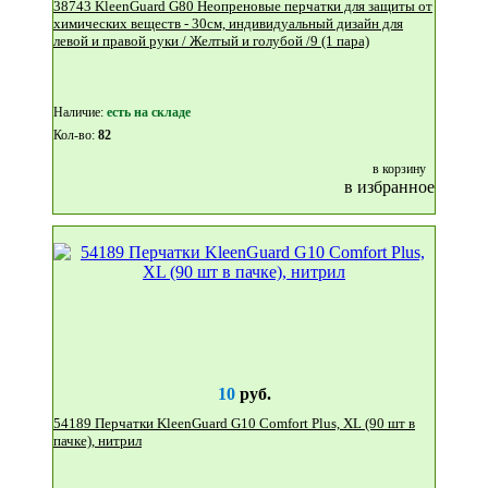
38743 KleenGuard G80 Неопреновые перчатки для защиты от
химических веществ - 30см, индивидуальный дизайн для
левой и правой руки / Желтый и голубой /9 (1 пара)
Наличие:
eсть на складе
Кол-во:
82
в корзину
в избранное
10
руб.
54189 Перчатки KleenGuard G10 Comfort Plus, XL (90 шт в
пачке), нитрил