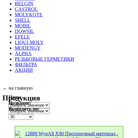
BELGIN
CASTROL
MOLYKOTE
SHELL
MOBIL
DOWSIL
EFELE
LIQUI MOLY
MODENGY
ALPHA
РЕЗЬБОВЫЕ ГЕРМЕТИКИ
ФИЛЬТРА
АКЦИИ
← на главную
Продукция
Цена:
Название:
Выводить пo: