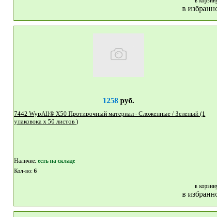
в корзин
в избранн
1258
руб.
7442 WypAll® X50 Протирочный материал - Сложенные / Зеленый (1
упаковока x 50 листов )
Наличие:
eсть на складе
Кол-во:
6
в корзин
в избранн