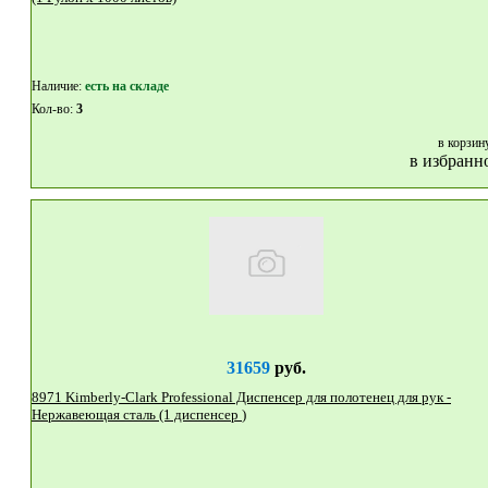
Наличие:
eсть на складе
Кол-во:
3
в корзин
в избранн
31659
руб.
8971 Kimberly-Clark Professional Диспенсер для полотенец для рук -
Нержавеющая сталь (1 диспенсер )