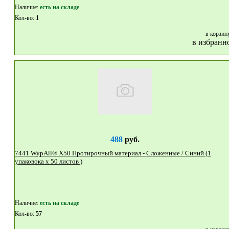
Наличие:
eсть на складе
Кол-во:
1
в корзин
в избранн
488
руб.
7441 WypAll® X50 Протирочный материал - Сложенные / Синий (1
упаковока x 50 листов )
Наличие:
eсть на складе
Кол-во:
57