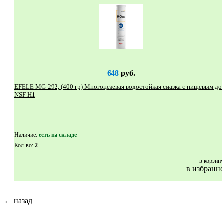
648
руб.
EFELE MG-292, (400 гр) Многоцелевая водостойкая смазка с пищевым доп.
NSF H1
Наличие:
eсть на складе
Кол-во:
2
в корзин
в избранн
← назад