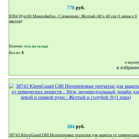
778
руб.
8394 WypAll Микрофибра - Сложенная / Желтый /40 x 40 cm (1 пачка x 6
листов)
Наличие:
eсть на складе
Кол-во:
8
в корзин
в избранн
284
руб.
38743 KleenGuard G80 Неопреновые перчатки для защиты от химических