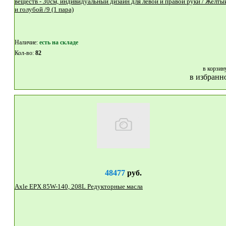
веществ - 30см, индивидуальный дизайн для левой и правой руки / Желты
и голубой /9 (1 пара)
Наличие:
eсть на складе
Кол-во:
82
в корзин
в избранн
48477
руб.
Axle EPX 85W-140, 208L Редукторные масла