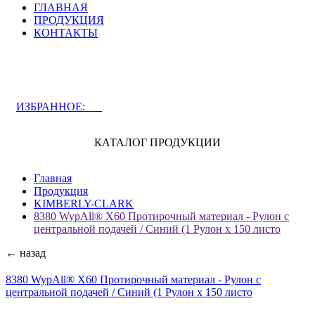
ГЛАВНАЯ
ПРОДУКЦИЯ
КОНТАКТЫ
ЗАДАТЬ ВОПРОС СПЕЦИАЛИСТУ
ИЗБРАННОЕ:
0
КАТАЛОГ ПРОДУКЦИИ
Главная
Продукция
KIMBERLY-CLARK
8380 WypAll® X60 Протирочный материал - Рулон с
центральной подачей / Синий (1 Рулон x 150 листо
← назад
8380 WypAll® X60 Протирочный материал - Рулон с
центральной подачей / Синий (1 Рулон x 150 листо