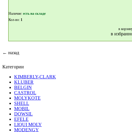
Наличие:
eсть на складе
Кол-во:
1
в корзин
в избранн
← назад
Категории
KIMBERLY-CLARK
KLUBER
BELGIN
CASTROL
MOLYKOTE
SHELL
MOBIL
DOWSIL
EFELE
LIQUI MOLY
MODENGY