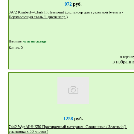
972
руб.
8972 Kimberly-Clark Professional Диспенсер для туалетной бумаги -
Нержавеющая сталь (1 диспенсер )
Наличие:
eсть на складе
Кол-во:
5
в корзин
в избранн
1258
руб.
7442 WypAll® X50 Протирочный материал - Сложенные / Зеленый (1
упаковока x 50 листов )