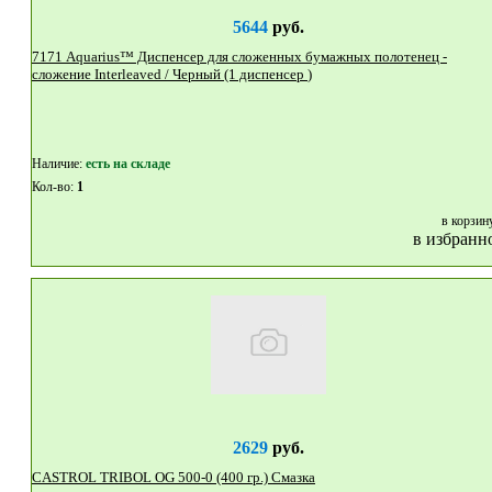
5644
руб.
7171 Aquarius™ Диспенсер для сложенных бумажных полотенец -
сложение Interleaved / Черный (1 диспенсер )
Наличие:
eсть на складе
Кол-во:
1
в корзин
в избранн
2629
руб.
CASTROL TRIBOL OG 500-0 (400 гр.) Смазка