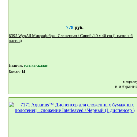
778
руб.
8395 WypAll Микрофибра - Сложенная / Синий /40 x 40 cm (1 пачка x 6
листов)
Наличие:
eсть на складе
Кол-во:
14
в корзин
в избранн