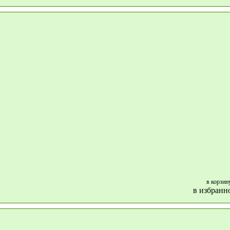
в корзин
в избранн