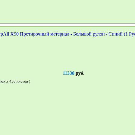
11338
руб.
12889 WypAll X90 Протирочный материал - Большой рулон / Синий (1 Рулон x 450 листов )