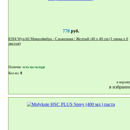
778
руб.
8394 WypAll Микрофибра - Сложенная / Желтый /40 x 40 cm (1 пачка x 6
листов)
Наличие:
eсть на складе
Кол-во:
8
в корзин
в избранн