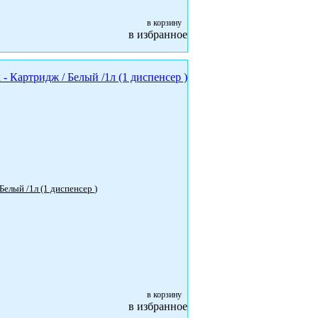
в корзину
в избранное
6955 Aquarius Диспенсер для моющего средства для рук - Картридж / Белый /1л (1 диспенсер )
в корзину
в избранное