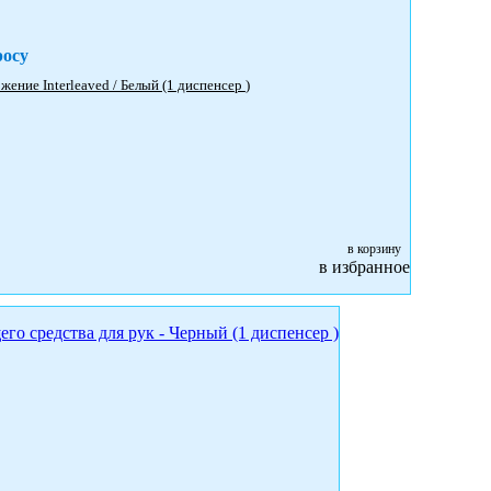
росу
6945 Aquarius™ Диспенсер для сложенных бумажных полотенец - сложение Interleaved / Белый (1 диспенсер )
в корзину
в избранное