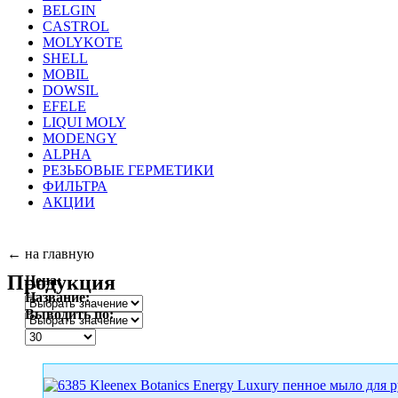
BELGIN
CASTROL
MOLYKOTE
SHELL
MOBIL
DOWSIL
EFELE
LIQUI MOLY
MODENGY
ALPHA
РЕЗЬБОВЫЕ ГЕРМЕТИКИ
ФИЛЬТРА
АКЦИИ
← на главную
Продукция
Цена:
Название:
Выводить пo: