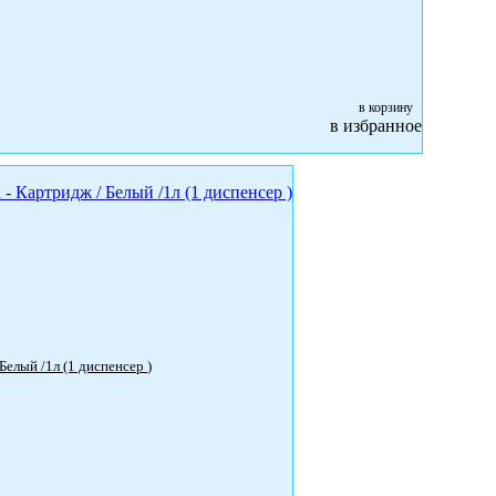
в корзину
в избранное
6955 Aquarius Диспенсер для моющего средства для рук - Картридж / Белый /1л (1 диспенсер )