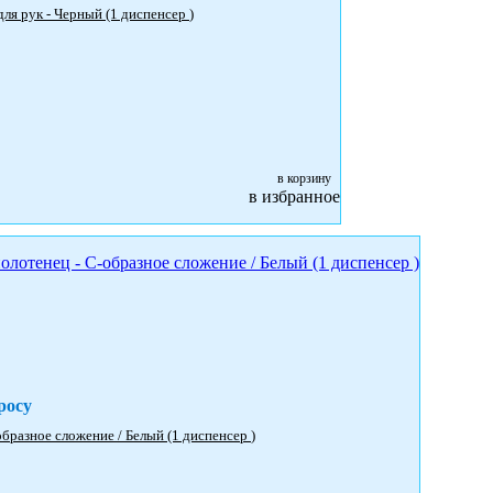
6951 Kimberly-Clark Professional™ Диспенсер для моющего средства для рук - Черный (1 диспенсер )
в корзину
в избранное
росу
6954 Aquarius™ Диспенсер для сложенных бумажных полотенец - С-образное сложение / Белый (1 диспенсер )