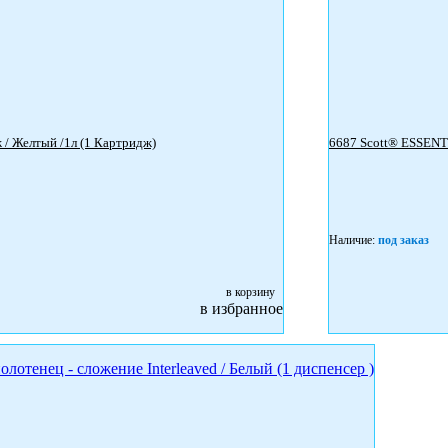
6385 Kleenex Botanics Energy Luxury пенное мыло для рук - Картридж / Желтый /1л (1 Картридж)
Наличие:
под заказ
в корзину
в избранное